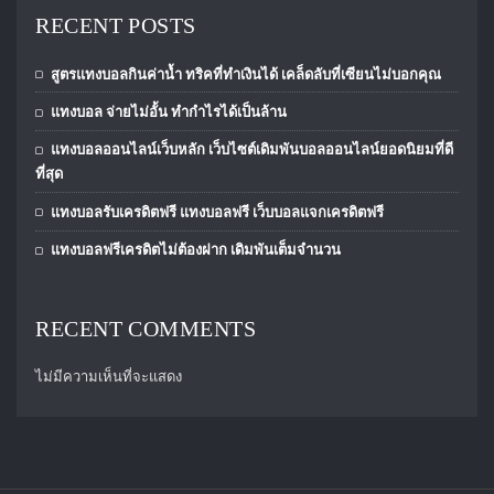
RECENT POSTS
สูตรแทงบอลกินค่าน้ำ ทริคที่ทำเงินได้ เคล็ดลับที่เซียนไม่บอกคุณ
แทงบอล จ่ายไม่อั้น ทำกำไรได้เป็นล้าน
แทงบอลออนไลน์เว็บหลัก เว็บไซต์เดิมพันบอลออนไลน์ยอดนิยมที่ดี
ที่สุด
แทงบอลรับเครดิตฟรี แทงบอลฟรี เว็บบอลแจกเครดิตฟรี
แทงบอลฟรีเครดิตไม่ต้องฝาก เดิมพันเต็มจำนวน
RECENT COMMENTS
ไม่มีความเห็นที่จะแสดง