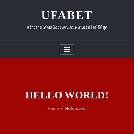
Skip
to
UFABET
content
สร้างรายได้ต่อเนื่องไปกับเกมพนันออนไลน์ดีที่สุด
HELLO WORLD!
Home
Hello world!