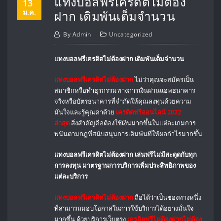
แทงบอลฟรีเครดิตไม่ต้อง
13
ม.ค.
ฝาก เดิมพันเต็มจำนวน
By
Admin
Uncategorized
แทงบอลฟรีเครดิตไม่ต้องฝาก เดิมพันเต็มจำนวน
แทงบอลฟรีเครดิตไม่ต้องฝาก
ไม่ว่าคุณจะสมัครเป็น
สมาชิกหรือทำธุรกรรมทางการเงินผ่านแอพธนาคาร
จริงหรือบัตรธนาคารที่จำกัดให้คุณลงทุนด้วยความ
มั่นใจและรู้คุณค่าด้วย
เครดิตฟรีออนไลน์ 2022
ล่าสุด
สิ่งสำคัญคือต้องใช้เงินมากขึ้นในแต่ละเกมการ
พนันตามกฎที่สนับสนุนการเดิมพันที่ให้ผลกำไรมากขึ้น
แทงบอลฟรีเครดิตไม่ต้องฝาก เล่นฟรีไม่มีสะดุดกับทุก
การลงทุน มาตรฐานการบริการเพิ่มประสิทธิภาพของ
แต่ละบริการ
แทงบอลฟรีเครดิตไม่ต้องฝาก
ถือได้ว่าเป็นช่องทางหนึ่ง
ที่สามารถมอบโอกาสในการใช้บริการได้อย่างมั่นใจ
มากขึ้น ด้วยบริการเว็บตรง
เครดิตฟรีไม่ต้องฝากไม่ต้อง