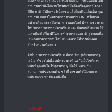
ด้วยเทคโนโลยีล้ำสมัย การเข้าถึงเกมการพนันออนไลน์
สามารถเข้าถึงได้ผ่านโทรศัพท์มือถือหรืออุปกรณ์ต่าง ๆ
ที่มีการเข้าถึงอินเทอร์เน็ต เช่น แล็ปท็อปในแท็บเล็ต คุณ
สามารถ สมัครใหม่บาคาร่า
ผ่านแชท LINE หรือผ่าน
หน้าจอโดยตรง สมัครบาคาร่าออนไลน์ มีหลายช่องทาง
ให้บริการ บาคาร่าสมัครฟรี100 และขั้นตอนก็ไม่ยาก ใช้
เวลาเพียงไม่กี่นาทีในการทำธุรกรรมและเข้าสู่ระบบเพื่อ
เล่นเกมบาคาร่าออนไลน์ แน่นอนว่ามีที่ว่างเพียงพอ
สำหรับความต้องการ
ดังนั้น บาคาร่าสมัครฟรี100 มีการเรียนรู้เกี่ยวกับการดู
เลย์เอาต์ของไพ่เมื่อ สมัครบาคาร่าsa กับเว็บไซต์การ
พนันที่คุณมั่นใจ ใช้สูตรต่าง ๆ เพื่อให้เหมาะกับ
สถานการณ์ของเกมต่าง ๆ สิ่งนี้จะช่วยทำให้เกมการ
พนัน Baccarat ชัดเจนยิ่งขึ้น
คาสิโนฟรี