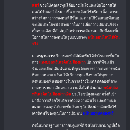
แชร์
ช่วยให้คุณลงทุนได้อย่างมั่นใจและเปิดโอกาสให้
คุณได้รับผลกำไรมากขึ้น การเลือกใช้บริการนี้สามารถ
สร้างทิศทางการลงทุนที่ดีขึ้นและภายใต้ข้อเสนอที่เสนอ
จะเป็นประโยชน์อย่างมากในการเลือกวางเดิมพันซึ่งจะ
เป็นทางเลือกที่สำคัญสำหรับการสมัครสมาชิกซึ่งจะเพิ่ม
โอกาสในการลงทุนในรูปแบบต่างๆ
พนันออนไลน์ได้เงิน
จริง
มาตรฐานการบริการจะทำให้เดิมพันได้กำไรมากขึ้นกับ
การ
แทงบอลฟรีเครดิตไม่ต้องฝาก
เป็นการดีที่จะเข้า
ร่วมและเลือกเดิมพันตามที่คุณต้องการจากเกมการพนัน
ที่หลากหลาย พร้อมให้บริการคุณ ซึ่งช่วยให้ทุกการ
ลงทุนมองเห็นช่องทางในการสร้างโมเดลทดลองที่ตรง
ตามทุกรายละเอียดของความตั้งใจที่นำเสนอ
พนันบอล
ฟรีเครดิต ไม่ต้องฝากเงิน
ประโยชน์สูงสุดทุกครั้งที่เข้า
มาคือการเลือกใช้บริการด้วยความมั่นใจ และกำหนด
แผนการลงทุนได้มากขึ้นเรื่อย ๆ ไม่ต้องฝากเงินเพื่อใช้
เครดิตฟรีของคุณในการเดิมพัน
พนันบอลทดลองฟรี
ดังนั้นมาตรฐานการกำกับดูแลที่ดี จึงเป็นไปตามกฎที่เอื้อ