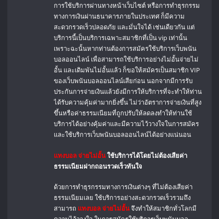
การใช้บริการผ่านทางหน้าเว็บไซต์ หรือการทำธุรกรรม
ทางการเงินผ่านธนาคารภายในประเทศ ก็มีความ
สะดวกรวดเร็วปลอดภัย และมั่นใจได้ เช่นเดียวกัน แต่
บริการนี้เป็นบริการเฉพาะสมาชิกที่เป็น vip เท่านั้น
เพราะฉะนั้นหากท่านต้องการสมัครใช้บริการเว็บพนัน
บอลออนไลน์ เพื่อสามารถใช้บริการอย่างไม่อั้นจ่ายไม่
อั้น และเดิมพันไม่อั้นแล้ว ก็ขอให้สมัครเป็นสมาชิก VIP
ของเว็บพนันบอลออนไลน์เสียก่อน นอกจากมีการรับ
ประกันการจ่ายเงินแล้วยังมีการให้บริการที่จะทำให้ท่าน
ได้รับความคุ้มค่ามากยิ่งขึ้น ไม่ว่าอัตราการจ่ายเงินที่สูง
ขึ้นหรือค่าธรรมเนียมที่ถูกปรับให้ลดลงทำให้ท่านใช้
บริการได้อย่างคุ้มค่าและมีความไว้วางใจในการสมัคร
และใช้บริการเว็บพนันบอลออนไลน์ได้อย่างแน่นอน
แทงบอล จ่ายไม่อั้น
ใช้บริการได้โดยไม่ต้องเสียค่า
ธรรมเนียมฝากถอนรวดเร็วทันใจ
ด้วยการทำธุรกรรมทางการเงินต่างๆ ที่ไม่ต้องเสียค่า
ธรรมเนียมเลย ใช้บริการอย่างสะดวกรวดเร็วรวมถึง
สามารถ
แทงบอล จ่ายไม่อั้น
จึงทำให้สมาชิกทั่วโลกมี