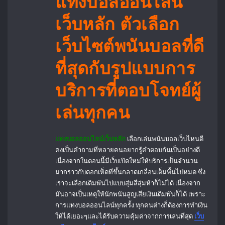
แทงบอลออนไลน์
เว็บหลัก ตัวเลือก
เว็บไซต์พนันบอลที่ดี
ที่สุดกับรูปแบบการ
บริการที่ตอบโจทย์ผู้
เล่นทุกคน
แทงบอลออนไลน์เว็บหลัก
เลือกเล่นพนันบอลเว็บไหนดี
คงเป็นคำถามที่หลายคนอยากรู้คำตอบกันเป็นอย่างดี
เนื่องจากในตอนนี้มีเว็บเปิดใหม่ให้บริการเป็นจำนวน
มากราวกับดอกเห็ดที่ขึ้นกลาดเกลื่อนเต็มพื้นไปหมด ซึ่ง
เราจะเลือกเดิมพันไปแบบสุ่มสี่สุ่มห้าก็ไม่ได้ เนื่องจาก
มันอาจเป็นเหตุให้นักพนันสูญเสียเงินเดิมพันก็ได้ เพราะ
การแทงบอลออนไลน์ทุกครั้ง ทุกคนต่างก็ต้องการทำเงิน
ให้ได้เยอะๆและได้รับความคุ้มค่าจากการเล่นที่สุด
เว็บ