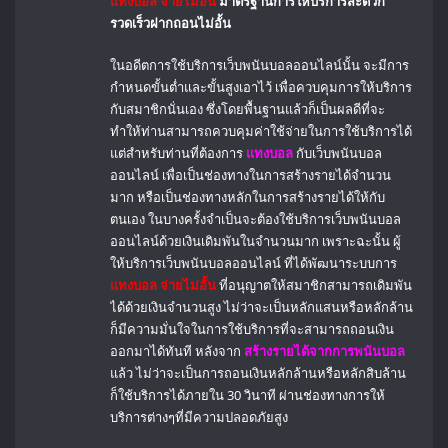
แทงบอล จ่ายไม่อั้น
มาตรฐานการให้บริการสะดวก
รวดเร็วฝากถอนไม่อั้น
ในอดีตการใช้บริการเว็บพนันบอลออนไลน์นั้น จะมีการ
กำหนดขั้นต่ำและขั้นสูงเอาไว้ เพื่อควบคุมการให้บริการ
กับสมาชิกนั่นเอง ซึ่งโดยพื้นฐานแล้วก็เป็นผลดีที่จะ
ทำให้ท่านสามารถควบคุมค่าใช้จ่ายในการใช้บริการได้
แต่สำหรับท่านที่ต้องการ
แทงบอล
กับเว็บพนันบอล
ออนไลน์ เพื่อเป็นช่องทางในการสร้างรายได้จำนวน
มาก หรือเป็นช่องทางหลักในการสร้างรายได้ให้กับ
ตนเอง ในบางครั้งจำเป็นจะต้องใช้บริการเว็บพนันบอล
ออนไลน์ด้วยเงินเดิมพันในจำนวนมาก เพราะฉะนั้น ผู้
ให้บริการเว็บพนันบอลออนไลน์ ที่ได้พัฒนาระบบการ
แทงบอล จ่ายไม่อั้น
ที่อนุญาตให้สมาชิกสามารถเดิมพัน
ได้ด้วยเงินจำนวนสูง ไม่ว่าจะเป็นหลักแสนหรือหลักล้าน
ก็มีความมั่นใจในการใช้บริการที่จะสามารถถอนเงิน
ออกมาได้ทันที หลังจาก
สร้างรายได้จากการพนันบอล
แล้ว ไม่ว่าจะเป็นการถอนเงินหลักล้านหรือหลักสิบล้าน
ก็ใช้บริการได้ภายใน 30 วินาที ผ่านช่องทางการให้
บริการต่างๆที่มีความปลอดภัยสูง