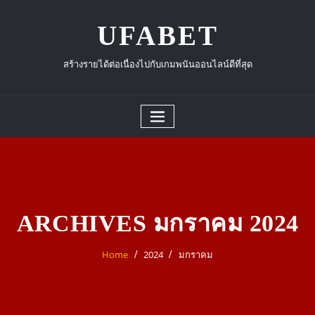
Skip
to
UFABET
content
สร้างรายได้ต่อเนื่องไปกับเกมพนันออนไลน์ดีที่สุด
ARCHIVES มกราคม 2024
Home
2024
มกราคม