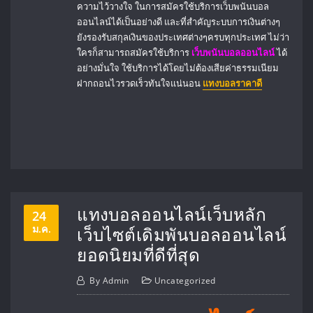
ความไว้วางใจ ในการสมัครใช้บริการเว็บพนันบอล
ออนไลน์ได้เป็นอย่างดี และที่สำคัญระบบการเงินต่างๆ
ยังรองรับสกุลเงินของประเทศต่างๆครบทุกประเทศ ไม่ว่า
ใครก็สามารถสมัครใช้บริการ
เว็บพนันบอลออนไลน์
ได้
อย่างมั่นใจ ใช้บริการได้โดยไม่ต้องเสียค่าธรรมเนียม
ฝากถอนไวรวดเร็วทันใจแน่นอน
แทงบอลราคาดี
แทงบอลออนไลน์เว็บหลัก
24
ม.ค.
เว็บไซต์เดิมพันบอลออนไลน์
ยอดนิยมที่ดีที่สุด
By
Admin
Uncategorized