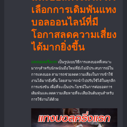
เลือกการเดิมพันแทง
บอลออนไลน์ที่มี
โอกาสลดความเสี่ยง
ได้มากยิ่งขึ้น
แทงบอลครึ่งแรก
เป็นรูปแบบวิธีการแทงบอลที่เหมาะ
มากๆสำหรับนักพนันมือใหม่ที่ยังไม่มีประสบการณ์ใน
การแทงบอล สามารถช่วยลดความเสี่ยงในการเข้าใช้
งานได้มากยิ่งขึ้น โดยสามารถนำไปปรับใช้ได้ในทุกลีก
การแข่งขัน เพื่อที่จะเป็นประโยชน์ในการต่อยอดการ
เดิมพันและลดความเสียหายที่จะเสียเงินต้นทุนสำหรับ
การใช้งานได้ด้วย