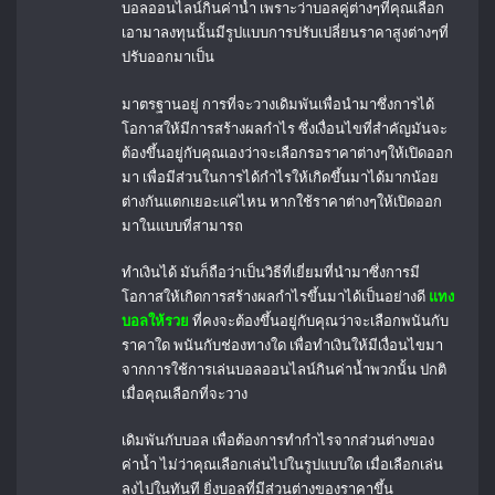
บอลออนไลน์กินค่าน้ำ เพราะว่าบอลคู่ต่างๆที่คุณเลือก
เอามาลงทุนนั้นมีรูปแบบการปรับเปลี่ยนราคาสูงต่างๆที่
ปรับออกมาเป็น
มาตรฐานอยู่ การที่จะวางเดิมพันเพื่อนำมาซึ่งการได้
โอกาสให้มีการสร้างผลกำไร ซึ่งเงื่อนไขที่สำคัญมันจะ
ต้องขึ้นอยู่กับคุณเองว่าจะเลือกรอราคาต่างๆให้เปิดออก
มา เพื่อมีส่วนในการได้กำไรให้เกิดขึ้นมาได้มากน้อย
ต่างกันแตกเยอะแค่ไหน หากใช้ราคาต่างๆให้เปิดออก
มาในแบบที่สามารถ
ทำเงินได้ มันก็ถือว่าเป็นวิธีที่เยี่ยมที่นำมาซึ่งการมี
โอกาสให้เกิดการสร้างผลกำไรขึ้นมาได้เป็นอย่างดี
แทง
บอลให้รวย
ที่คงจะต้องขึ้นอยู่กับคุณว่าจะเลือกพนันกับ
ราคาใด พนันกับช่องทางใด เพื่อทำเงินให้มีเงื่อนไขมา
จากการใช้การเล่นบอลออนไลน์กินค่าน้ำพวกนั้น ปกติ
เมื่อคุณเลือกที่จะวาง
เดิมพันกับบอล เพื่อต้องการทำกำไรจากส่วนต่างของ
ค่าน้ำ ไม่ว่าคุณเลือกเล่นไปในรูปแบบใด เมื่อเลือกเล่น
ลงไปในทันที ยิ่งบอลที่มีส่วนต่างของราคาขึ้น