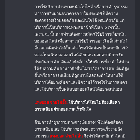
การใช้บริการผ่านทางหน้าเว็บไซต์ หรือการทำธุรกรรม
ทางการเงินผ่านธนาคารภายในประเทศ ก็มีความ
สะดวกรวดเร็วปลอดภัย และมั่นใจได้ เช่นเดียวกัน แต่
บริการนี้เป็นบริการเฉพาะสมาชิกที่เป็น vip เท่านั้น
เพราะฉะนั้นหากท่านต้องการสมัครใช้บริการเว็บพนัน
บอลออนไลน์ เพื่อสามารถใช้บริการอย่างไม่อั้นจ่ายไม่
อั้น และเดิมพันไม่อั้นแล้ว ก็ขอให้สมัครเป็นสมาชิก VIP
ของเว็บพนันบอลออนไลน์เสียก่อน นอกจากมีการรับ
ประกันการจ่ายเงินแล้วยังมีการให้บริการที่จะทำให้ท่าน
ได้รับความคุ้มค่ามากยิ่งขึ้น ไม่ว่าอัตราการจ่ายเงินที่สูง
ขึ้นหรือค่าธรรมเนียมที่ถูกปรับให้ลดลงทำให้ท่านใช้
บริการได้อย่างคุ้มค่าและมีความไว้วางใจในการสมัคร
และใช้บริการเว็บพนันบอลออนไลน์ได้อย่างแน่นอน
แทงบอล จ่ายไม่อั้น
ใช้บริการได้โดยไม่ต้องเสียค่า
ธรรมเนียมฝากถอนรวดเร็วทันใจ
ด้วยการทำธุรกรรมทางการเงินต่างๆ ที่ไม่ต้องเสียค่า
ธรรมเนียมเลย ใช้บริการอย่างสะดวกรวดเร็วรวมถึง
สามารถ
แทงบอล จ่ายไม่อั้น
จึงทำให้สมาชิกทั่วโลกมี