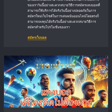
ของเราวันนี้อย่างสะดวกสบายวิธีการสมัครแทงบอลที่
สามารถใช้บริการได้จริงวันนี้อย่างปลอดภัยในการ
สมัครใหม่เว็บไซต์ในการเล่นพนันออนไลน์โดยตรงก็
สามารถลงทุนได้จริงวันนี้อย่างสะดวกสบายวิธีการ
สมัครสำหรับโปรโมชั่นของเรา
สมัครเว็บบอล