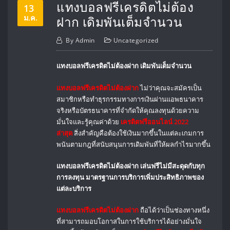
แทงบอลฟรีเครดิตไม่ต้อง
13
ม.ค.
ฝาก เดิมพันเต็มจำนวน
By
Admin
Uncategorized
แทงบอลฟรีเครดิตไม่ต้องฝาก เดิมพันเต็มจำนวน
แทงบอลฟรีเครดิตไม่ต้องฝาก
ไม่ว่าคุณจะสมัครเป็น
สมาชิกหรือทำธุรกรรมทางการเงินผ่านแอพธนาคาร
จริงหรือบัตรธนาคารที่จำกัดให้คุณลงทุนด้วยความ
มั่นใจและรู้คุณค่าด้วย
เครดิตฟรีออนไลน์ 2022
ล่าสุด
สิ่งสำคัญคือต้องใช้เงินมากขึ้นในแต่ละเกมการ
พนันตามกฎที่สนับสนุนการเดิมพันที่ให้ผลกำไรมากขึ้น
แทงบอลฟรีเครดิตไม่ต้องฝาก เล่นฟรีไม่มีสะดุดกับทุก
การลงทุน มาตรฐานการบริการเพิ่มประสิทธิภาพของ
แต่ละบริการ
แทงบอลฟรีเครดิตไม่ต้องฝาก
ถือได้ว่าเป็นช่องทางหนึ่ง
ที่สามารถมอบโอกาสในการใช้บริการได้อย่างมั่นใจ