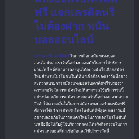
ฟรี แจกเครดิตฟรี
ไม่ต้องฝาก พนัน
บอลออนไลน์
แทงบอลรับเครดิตฟรี
ในการเลือกสมัครแทงบอล
ออนไลน์ของเราวันนี้อย่างปลอดภัยในการใช้บริการ
ผ่านเว็บไซต์ที่สามารถลงทุนได้อย่างมั่นใจเลือกสมัคร
ใหม่สำหรับโปรโมชั่นในที่ที่น่าเชื่อถือของเราวันนี้อย่าง
สะดวกสบายการสมัครแทงบอลรับเครดิตฟรีรับรองว่า
ความพอใจในการสมัครใหม่ที่สามารถใช้บริการวันนี้
อย่างปลอดภัยการสมัครแทงบอลวันนี้อย่างสะดวกสบาย
จึงทำให้ความมั่นใจในการสมัครแทงบอลรับเครดิตฟรี
คือการใช้บริการสำหรับโปรโมชั่นที่ดีที่สุดของเราวันนี้
อย่างปลอดภัยในการสมัครใหม่ในการแจกโปรโมชั่นที่
น่าเชื่อถือให้กับผู้ใช้บริการทุกคนได้จริงกิจกรรมในการ
สมัครแทงบอลที่น่าเชื่อถือและใช้บริการวันนี้