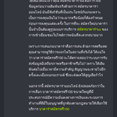
วิธีเพื่อให้แน่ใจว่าคุณ สมัครบาคาร่าsa คือการวิจัย
ข้อมูลก่อนวางเดิมพันจริงด้วยการ สมัครบาคาร่า
ออนไลน์ มันมีฟังก์ชั่นที่เป็นประโยชน์กับเกมเพราะ
เป็นการลงทุนเงินไม่ว่าจะมากหรือน้อยก็ต้องกำหนด
ก่อนการลงทุนแต่ละครั้ง ในการที่จะ
สมัครใหม่บาคาร่า
นั้นจำเป็นต้องดูรูปแบบการบริการ
สมัครบาคาร่าsa
ของ
การเข้าเยี่ยมชมเว็บไซต์การพนันที่สะดวกสบายมาก
เพราะการเล่นเกมบาคาร่าคือการเล่น ด้วยการสตรีมสด
คุณสามารถดูวิธีการแจกไพ่ในสถานที่จริงได้ ให้แน่ใจ
ว่า บาคาร่าสมัครฟรี100 จะได้ตรวจสอบว่าระบบการรับ
ส่งข้อมูลมีเสถียรภาพหรือล่าช้าหรือไม่? เพราะให้เดิม
พันต่อไปเมื่อเวลามีความสำคัญ สัญญาณจะหายไปอีก
ครั้งและเมื่อจบเกมเราแพ้ ซึ่งจะส่งผลให้สูญเสียกำไร
นอกจากนี้ สมัครบาคาร่าออนไลน์ ยังปลอดภัยกว่าใน
การเลือก
บาคาร่าสมัครฟรี100
ขนาดใหญ่ที่มี
ประสบการณ์มีความมั่นคงทางการเงินและระบบการ
ทำงานที่ดีมีใบอนุญาตที่ถูกต้องตามกฎหมายให้เลือกใช้
บริการ
บาคาร่าสมัครฟรี100