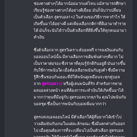
ช่องทางต่างๆได้มากน้อยมากแค่ไหน แม้สามารถศึกษา
เรียนรู้ช่องทางต่างๆได้อย่างดีเยี่ยม มันก็นับว่าเปลี่ยน
เป็นตัวเลือก สูตรบอล1×2 ในส่วนของวิธีการหากำไร ให้
เกิดขึ้นมาได้อย่างดี แค่เพียงเลือกกติกาที่ดีเอามาทำราย
ได้ มันก็จะนับได้ว่าเป็นตัวเลือกที่ดียิ่งขึ้นให้ทุกคนเอามา
ทำเงิน
ซึ่งตัวเลือกจาก สูตรวิเคราะห์บอลฟรี การลงเงินเล่นกับ
บอลออนไลน์นั้น มีทางเลือกการเดิมพันต่างๆที่มาก ไม่
เป็นราคาต่อรอง ซึ่งราคาที่คุณรู้จักดีกันอยู่ดี มันอาจขึ้น
กับใช้การพนันใด เมื่อต้องเลือกพนันกับสูงต่ำ ซึ่งมีความ
รู้สึกชื่นชอบกันเยอะที่มีให้พนันดูเหมือนจะทุกคู่บอล
จาก
สูตรบอล1×2
หรือผู้เล่นพนันที่รัก สำหรับการทาย
ผลบอลล่วงหน้า คนที่ต้องการจะทำเงินให้เกิดขึ้นมาได้
มากกว่าทุนที่มีอยู่กับ สูตรบอลบวกทุกวัน คุณไปพนันกับ
บอลชุด ซึ่งเป็นการพนันกับบอลเพิ่มมากกว่า
สูตรแทงบอลออนไลน์ มีตัวเลือกให้ผู้ที่อยากได้เข้าไป
วางเดิมพันกับเกมในแต่ละลักษณะ ซึ่งมีแตกต่างกันออก
ไป เมื่อคุณต้องการที่จะเปลี่ยนไปเป็นตัวเลือก สูตรบอล
บวกทุกวัน ให้มีการกำไรขึ้นมา อาจต้องเข้าไปทำความ