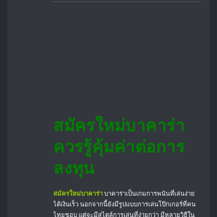
สมัครใหม่บาคาร่า
ควรรู้คุ้มค่าต่อการ
ลงทุน
สมัครใหม่บาคาร่า
บาคาร่าเป็นเกมการพนันที่เล่นง่าย
ได้เงินเร็ว นอกจากนี้ยังมีรูปแบบการเล่นโป๊กเกอร์ที่คน
ไทยชอบ แต่จะมีสไตล์การเล่นที่ง่ายกว่า มีหลายวิธีใน