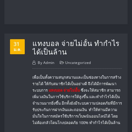
แทงบอล จ่ายไม่อั้น ทำกำไร
31
ม.ค.
ได้เป็นล้าน
By
Admin
Uncategorized
เพื่อเป็นทั้งความสนุกสนานและเป็นช่องทางในการสร้าง
รายได้ ให้กับสมาชิกได้เป็นอย่างดี จึงได้มีการพัฒนา
ระบบการ
แทงบอล จ่ายไม่อั้น
ซึ่งจะให้สมาชิก สามารถ
เพิ่มวงเงินในการใช้บริการให้สูงขึ้น และทำกำไรได้เป็น
จำนวนมากยิ่งขึ้น อีกทั้งยังมีระบบความปลอดภัยที่มีการ
รับประกันการฝากเงินและถอนเงิน ทำให้ท่านมีความ
มั่นใจในการสมัครใช้บริการเว็บพนันออนไลน์ได้ โดย
ไม่ต้องกลัวโดนโกงปลอดภัย 100% ทำกำไรได้เป็นล้าน