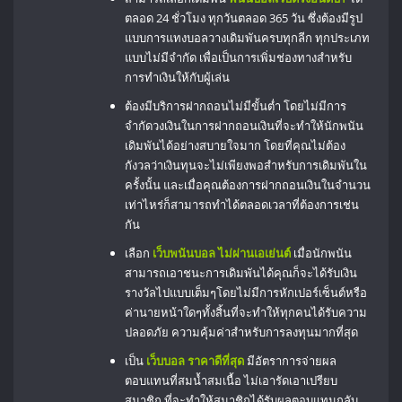
ตลอด 24 ชั่วโมง ทุกวันตลอด 365 วัน ซึ่งต้องมีรูป
แบบการแทงบอลวางเดิมพันครบทุกลีก ทุกประเภท
แบบไม่มีจำกัด เพื่อเป็นการเพิ่มช่องทางสำหรับ
การทำเงินให้กับผู้เล่น
ต้องมีบริการฝากถอนไม่มีขั้นต่ำ โดยไม่มีการ
จำกัดวงเงินในการฝากถอนเงินที่จะทำให้นักพนัน
เดิมพันได้อย่างสบายใจมาก โดยที่คุณไม่ต้อง
กังวลว่าเงินทุนจะไม่เพียงพอสำหรับการเดิมพันใน
ครั้งนั้น และเมื่อคุณต้องการฝากถอนเงินในจำนวน
เท่าไหร่ก็สามารถทำได้ตลอดเวลาที่ต้องการเช่น
กัน
เลือก
เว็บพนันบอล ไม่ผ่านเอเย่นต์
เมื่อนักพนัน
สามารถเอาชนะการเดิมพันได้คุณก็จะได้รับเงิน
รางวัลไปแบบเต็มๆโดยไม่มีการหักเปอร์เซ็นต์หรือ
ค่านายหน้าใดๆทั้งสิ้นที่จะทำให้ทุกคนได้รับความ
ปลอดภัย ความคุ้มค่าสำหรับการลงทุนมากที่สุด
เป็น
เว็บบอล ราคาดีที่สุด
มีอัตราการจ่ายผล
ตอบแทนที่สมน้ำสมเนื้อ ไม่เอารัดเอาเปรียบ
สมาชิก ที่จะทำให้สมาชิกได้รับผลตอบแทนกลับ