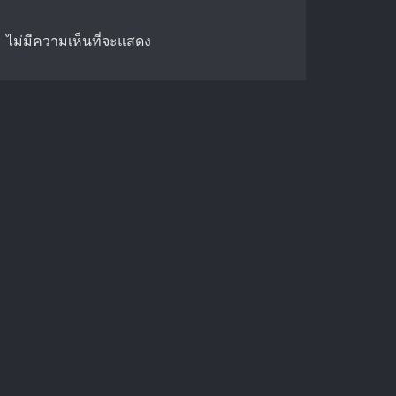
ไม่มีความเห็นที่จะแสดง