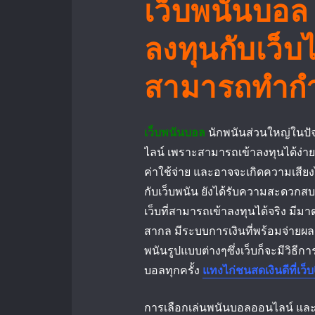
เว็บพนันบอล
ลงทุนกับเว็บไ
สามารถทำกำไ
เว็บพนันบอล
นักพนันส่วนใหญ่ในปัจจ
ไลน์
เพราะสามารถเข้าลงทุนได้ง่าย
ค่าใช้จ่าย และอาจจะเกิดความเสียง
กับเว็บพนัน ยังได้รับความสะดวกส
เว็บที่สามารถเข้าลงทุนได้จริง มีม
สากล มีระบบการเงินที่พร้อมจ่ายผ
พนันรูปแบบต่างๆซึ่งเว็บก็จะมีวิธี
บอลทุกครั้ง
แทงไก่ชนสดเงินดีที่เว็
การเลือกเล่นพนันบอลออนไลน์ และ