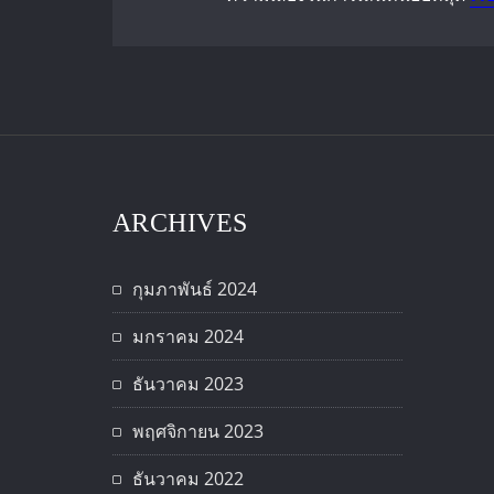
ARCHIVES
กุมภาพันธ์ 2024
มกราคม 2024
ธันวาคม 2023
พฤศจิกายน 2023
ธันวาคม 2022