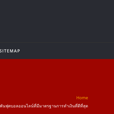
SITEMAP
Home
พันฟุตบอลออนไลน์ที่มีมาตรฐานการทำเงินที่ดีที่สุด