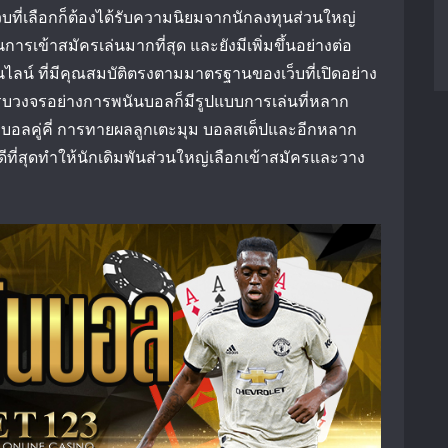
เว็บที่เลือกก็ต้องได้รับความนิยมจากนักลงทุนส่วนใหญ่
วนการเข้าสมัครเล่นมากที่สุด และยังมีเพิ่มขึ้นอย่างต่อ
นไลน์
ที่มีคุณสมบัติตรงตามมาตรฐานของเว็บที่เปิดอย่าง
ครบวงจรอย่างการพนันบอลก็มีรูปแบบการเล่นที่หลาก
ำ บอลคู่คี่ การทายผลลูกเตะมุม บอลสเต็ปและอีกหลาก
ีที่สุดทำให้นักเดิมพันส่วนใหญ่เลือกเข้าสมัครและวาง