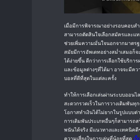
เมื่อมีการพิจารณาอย่างรอบคอบสำ
สามารถตัดสินใจเลือกสมัครและแทงบอล
ช่วยเพิ่มความมั่นใจนอกจากมาตรฐานต
สมัยมีการอัพเดทอย่างสม่ำเสมอก็
ได้ง่ายขึ้น ดีกว่าการเลือกใช้บริก
และข้อมูลต่างๆที่ได้มา อาจจะมีคว
บอลที่ดีที่สุดในแต่ละครั้ง
ทำให้การเลือกเล่นผ่านระบบออนไลน์
สะดวกรวดเร็วในการวางเดิมพันทุกค
โอกาสทำเงินได้ไม่ยากในรูปแบบต่างๆ
การเดิมพันประเภทอื่นๆก็สามารถสร้
พนันได้จริง มีแนวทางและเทคนิคดีๆ
ความเสี่ยงในการเล่นที่น้อยที่สุด
เว