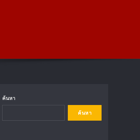
ค้นหา
ค้นหา