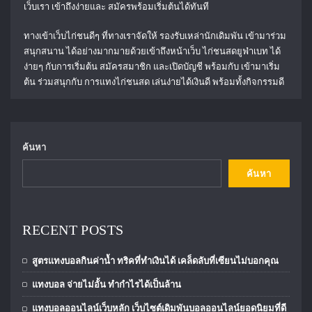
เว็บเรา เข้าถึงง่ายและ สมัครพร้อมเริ่มต้นได้ทันที
ทางเข้าเว็บไก่ชนดีๆ ที่ทางเราจัดให้ รองรับเหล่านักเดิมพัน เข้ามาร่วม
สนุกสนาน ได้อย่างมากมายด้วยเข้าถึงหน้าเว็บ ไก่ชนสดยูฟ่าเบท ได้
ง่ายๆ กับการเริ่มต้น สมัครสมาชิก และเปิดบัญชี พร้อมกับ เข้ามาเริ่ม
ต้น ร่วมสนุกกับ การแทงไก่ชนสด เล่นง่ายได้เงินดี พร้อมทั้งกิจกรรมดี
ค้นหา
ค้นหา
RECENT POSTS
สูตรแทงบอลกินค่าน้ำ ทริคที่ทำเงินได้ เคล็ดลับที่เซียนไม่บอกคุณ
แทงบอล จ่ายไม่อั้น ทำกำไรได้เป็นล้าน
แทงบอลออนไลน์เว็บหลัก เว็บไซต์เดิมพันบอลออนไลน์ยอดนิยมที่ดี